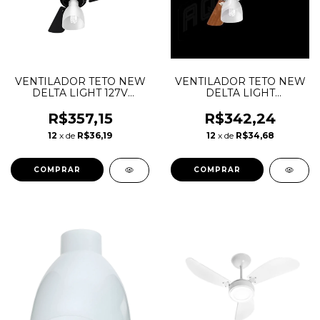
VENTILADOR TETO NEW
VENTILADOR TETO NEW
DELTA LIGHT 127V
DELTA LIGHT
PRETO/PRETO
BRANCO/MOGNO 127V
VENTIDELTA
R$357,15
R$342,24
12
x de
R$36,19
12
x de
R$34,68