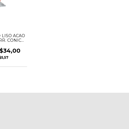
O LISO ACAO
ARR. CONICA
NCORA
$34,00
$5,57