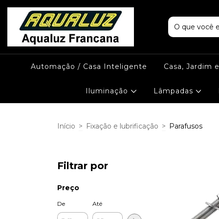
Automação / Casa Inteligente
Casa, Jardim 
Iluminação
Lâmpadas
Início
>
Fixação e lubrificação
>
Parafusos
Filtrar por
Preço
De
Até