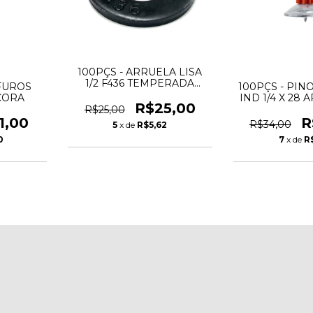
100PÇS - ARRUELA LISA
1/2 F436 TEMPERADA
FUROS
100PÇS - PIN
OXIDADA - ANCORA
CORA
IND 1/4 X 28 
R$25,00
23MM A
R$25,00
1,00
R
R$34,00
5
x de
R$5,62
0
7
x de
R