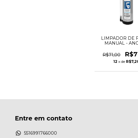
LIMPADOR DE 
MANUAL - AN
R$7
R$71,00
12
x de
R$7,2
Entre em contato
5516991766000