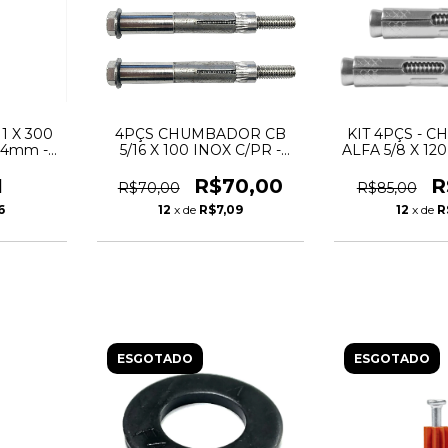
1 X 300
4PÇS CHUMBADOR CB
KIT 4PÇS - 
24mm -
5/16 X 100 INOX C/PR -
ALFA 5/8 X 120
CORA
FURO 1/2" PPA INOX
- ANC
1
R$70,00
R
R$70,00
R$85,00
6
12
x de
R$7,09
12
x de
R
ESGOTADO
ESGOTADO