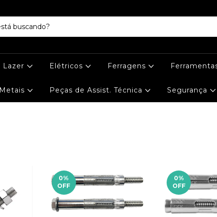
e Lazer
Elétricos
Ferragens
Ferramenta
Metais
Peças de Assist. Técnica
Segurança
0
%
0
%
OFF
OFF