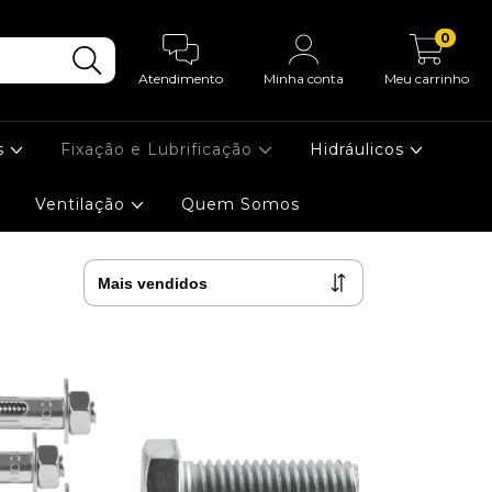
0
Atendimento
Minha conta
Meu carrinho
s
Fixação e Lubrificação
Hidráulicos
Ventilação
Quem Somos