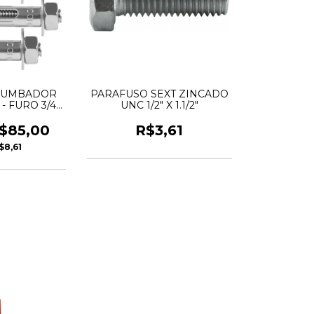
CHUMBADOR
PARAFUSO SEXT ZINCADO
 - FURO 3/4"
UNC 1/2" X 1.1/2"
ORA
$85,00
R$3,61
$8,61