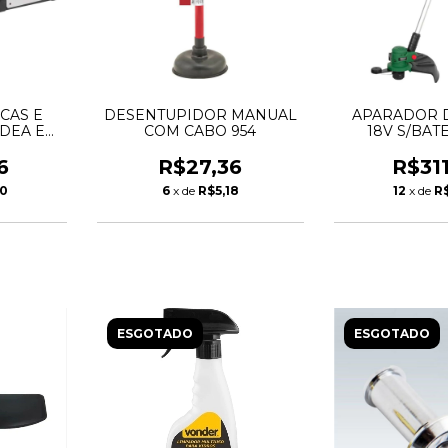
CAS E
DESENTUPIDOR MANUAL
APARADOR 
IDEA E
COM CABO 954
18V S/BATE
ONDER
CARREGADO
6
R$27,36
R$31
50
6
x de
R$5,18
12
x de
R$
ESGOTADO
ESGOTADO