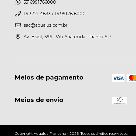
5516991766000
16 3721-4833 / 16 99176-6000
sac@aqualuz.com.br
Av. Brasil, 696 - Vila Aparecida - Franca-SP
Meios de pagamento
Meios de envio
Copyright Aqualuz Francana - 2026. Todos os direitos reservados.