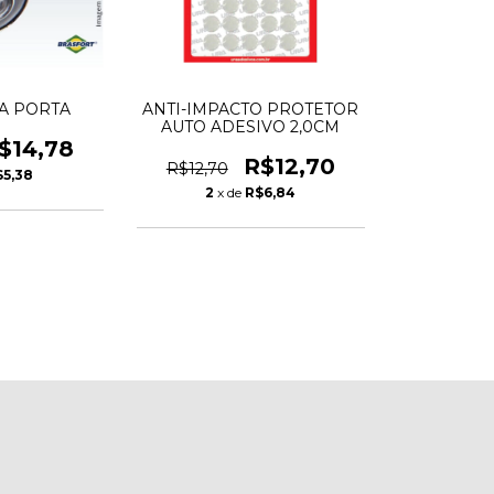
A PORTA
ANTI-IMPACTO PROTETOR
AUTO ADESIVO 2,0CM
$14,78
R$12,70
R$12,70
$5,38
2
x de
R$6,84