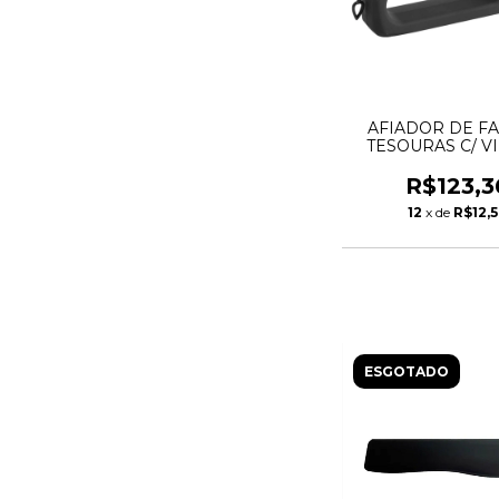
AFIADOR DE FA
TESOURAS C/ V
CERAMICA - V
R$123,3
12
x de
R$12,
ESGOTADO