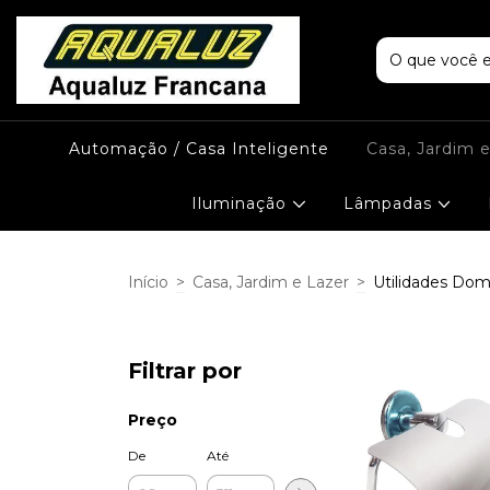
Automação / Casa Inteligente
Casa, Jardim 
Iluminação
Lâmpadas
Início
>
Casa, Jardim e Lazer
>
Utilidades Dom
Filtrar por
Preço
De
Até