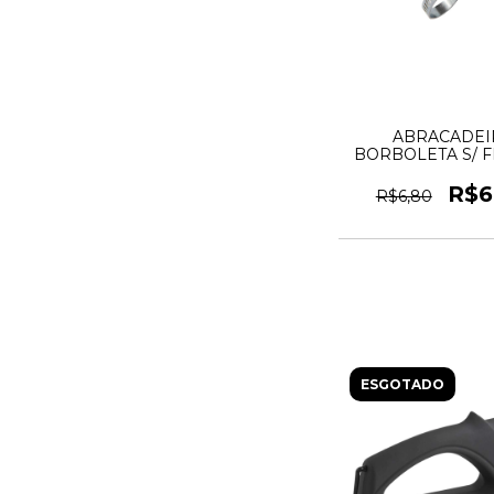
ABRACADEI
BORBOLETA S/ FI
3/4 9MM (13X19) 
R$6
R$6,80
ESGOTADO