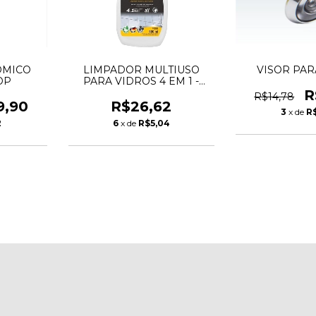
OMICO
LIMPADOR MULTIUSO
VISOR PAR
OP
PARA VIDROS 4 EM 1 -
500ML - VONDER
R
R$14,78
9,90
R$26,62
3
x de
R
2
6
x de
R$5,04