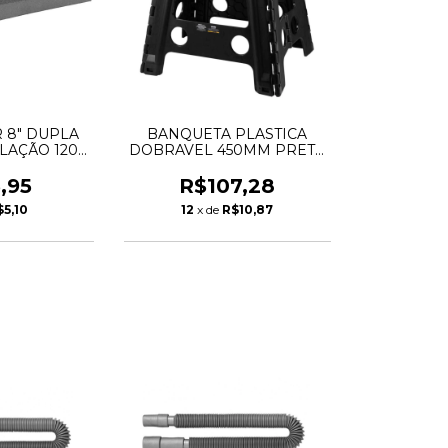
 8" DUPLA
BANQUETA PLASTICA
LAÇÃO 120 /
DOBRAVEL 450MM PRETA
ONDER
VONDER
,95
R$107,28
$5,10
12
x de
R$10,87