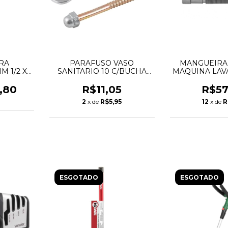
RA
PARAFUSO VASO
MANGUEIRA 
M 1/2 X
SANITARIO 10 C/BUCHA
MAQUINA LAV
- INCA
C/2 - VONDER
MT
,80
R$11,05
R$57
2
x de
R$5,95
12
x de
R
ESGOTADO
ESGOTADO