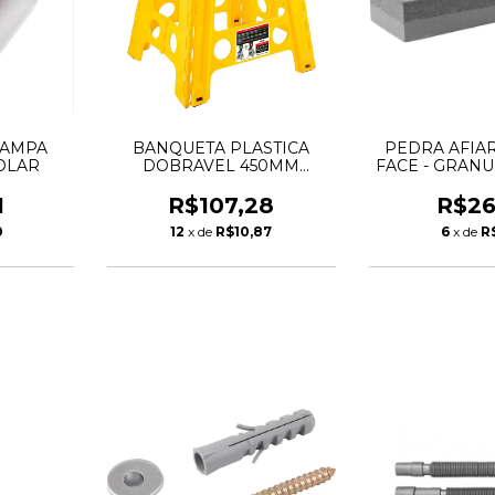
TAMPA
BANQUETA PLASTICA
PEDRA AFIAR
OLAR
DOBRAVEL 450MM
FACE - GRANU
AMARELA - VONDER
240 - V
1
R$107,28
R$26
0
12
x de
R$10,87
6
x de
R