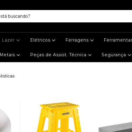
e Lazer
Elétricos
Ferragens
Ferramenta
Metais
Peças de Assist. Técnica
Segurança
ésticas