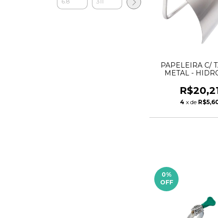
PAPELEIRA C/ 
METAL - HIDR
R$20,2
4
x de
R$5,6
0
%
OFF