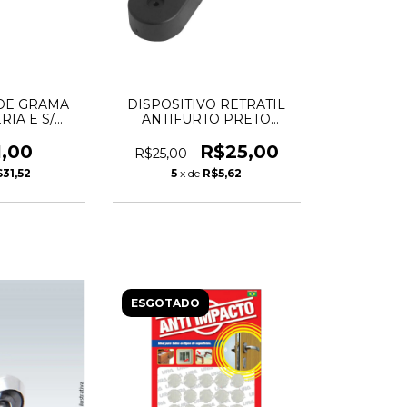
DE GRAMA
DISPOSITIVO RETRATIL
RIA E S/
ANTIFURTO PRETO
R - DWT
VONDER
1,00
R$25,00
R$25,00
31,52
5
x de
R$5,62
ESGOTADO