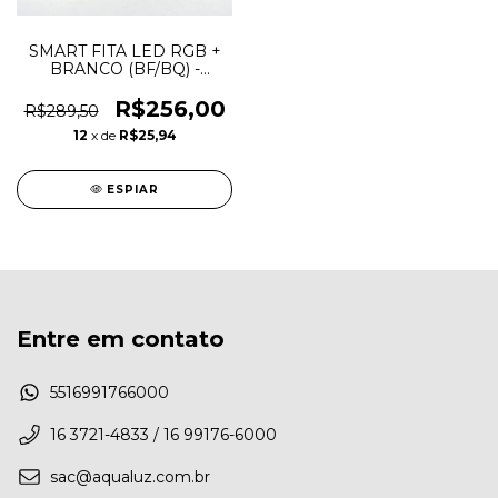
SMART FITA LED RGB +
BRANCO (BF/BQ) -
4,8W/MT 5MT
TASCHIBRA
R$256,00
R$289,50
12
x de
R$25,94
ESPIAR
Entre em contato
5516991766000
16 3721-4833 / 16 99176-6000
sac@aqualuz.com.br