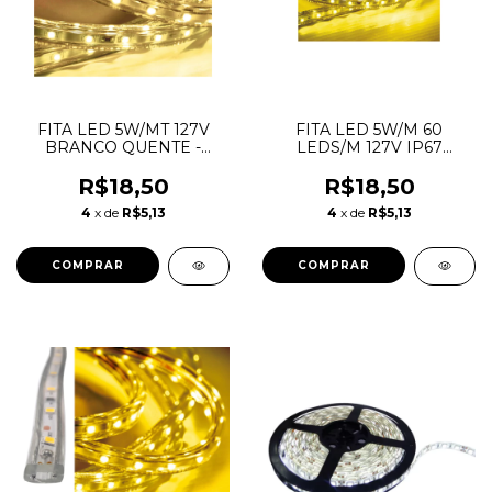
FITA LED 5W/MT 127V
FITA LED 5W/M 60
BRANCO QUENTE -
LEDS/M 127V IP67
TASCHIBRA
AMARELA- TASCHIBRA
R$18,50
R$18,50
4
x de
R$5,13
4
x de
R$5,13