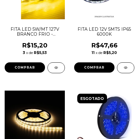
FITA LED 5W/MT 127V
FITA LED 12V 5MTS IP65
BRANCO FRIO -
6000K
TASCHIBRA
R$15,20
R$47,66
3
x de
R$5,53
11
x de
R$5,20
ESGOTADO