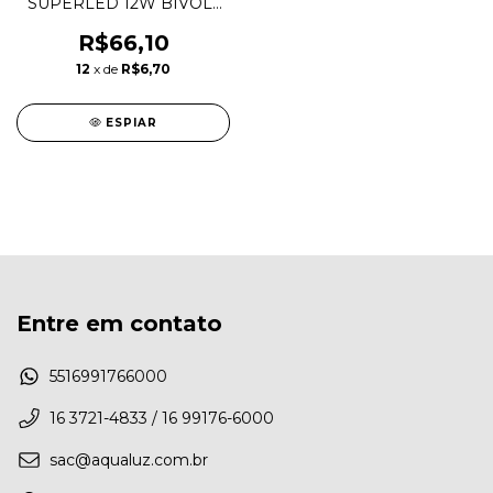
SUPERLED 12W BIVOLT
6500K OUROLUX
R$66,10
12
x de
R$6,70
ESPIAR
Entre em contato
5516991766000
16 3721-4833 / 16 99176-6000
sac@aqualuz.com.br