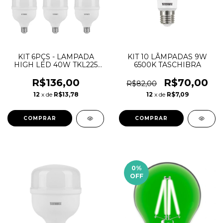
KIT 6PÇS - LAMPADA
KIT 10 LÂMPADAS 9W
HIGH LED 40W TKL225
6500K TASCHIBRA
BIV. 6500K TASCHIBRA
R$136,00
R$70,00
R$82,00
12
x de
R$13,78
12
x de
R$7,09
0
%
OFF