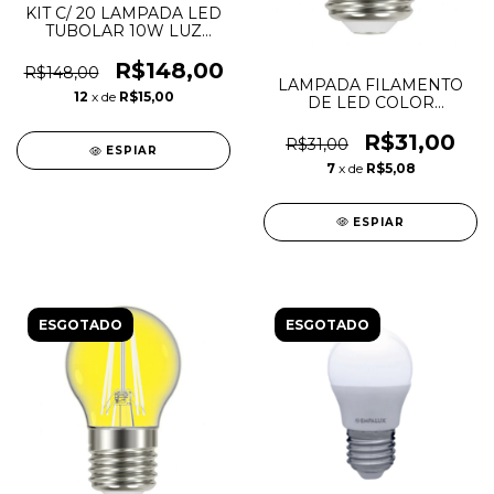
KIT C/ 20 LAMPADA LED
TUBOLAR 10W LUZ
BRANCA - 60CM -
GALAXY
R$148,00
R$148,00
LAMPADA FILAMENTO
12
x de
R$15,00
DE LED COLOR
BOLINHA G45 4W
VERMELHA
R$31,00
R$31,00
ESPIAR
7
x de
R$5,08
ESPIAR
ESGOTADO
ESGOTADO