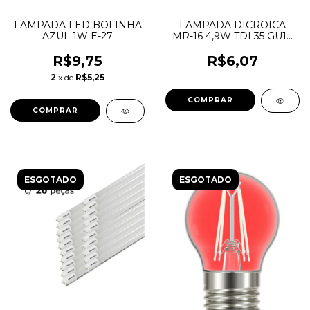
LAMPADA LED BOLINHA
LAMPADA DICROICA
AZUL 1W E-27
MR-16 4,9W TDL35 GU10
6500K BIVOLT
TASCHIBRA
R$9,75
R$6,07
2
x de
R$5,25
ESGOTADO
ESGOTADO