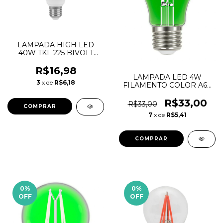
LAMPADA HIGH LED
40W TKL 225 BIVOLT
6500K TASCHIBRA
R$16,98
LAMPADA LED 4W
3
x de
R$6,18
FILAMENTO COLOR A60
VERDE
R$33,00
R$33,00
7
x de
R$5,41
0
%
0
%
OFF
OFF