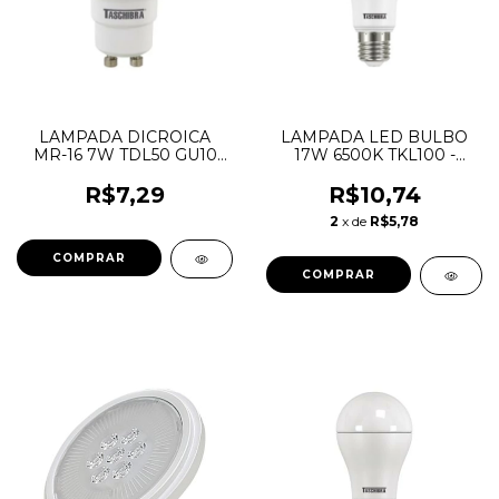
LAMPADA DICROICA
LAMPADA LED BULBO
MR-16 7W TDL50 GU10
17W 6500K TKL100 -
6500K BIVOLT
BIVOLT - TASCHIBRA
TASCHIBRA
R$7,29
R$10,74
2
x de
R$5,78