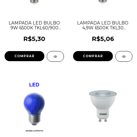
LAMPADA LED BULBO
LAMPADA LED BULBO
9W 6500K TKL60/900
4,9W 6500K TKL30
BIVOLT A60 TASCHIBRA
CERTIFICADA BIVOLT
TASCHIBRA
R$5,30
R$5,06