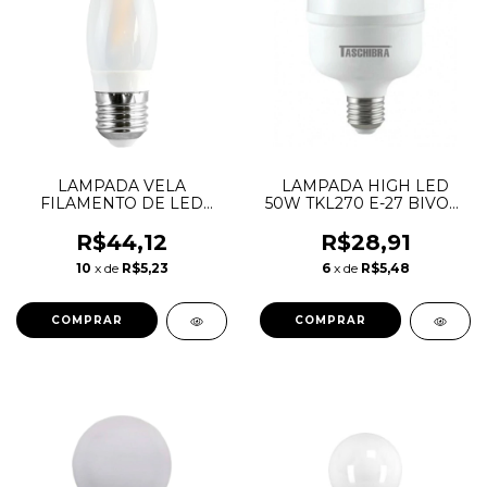
LAMPADA VELA
LAMPADA HIGH LED
FILAMENTO DE LED
50W TKL270 E-27 BIVOLT
FOSCA E27 3W BIV
6500K TASCHIBRA
6500K
R$44,12
R$28,91
10
x de
R$5,23
6
x de
R$5,48