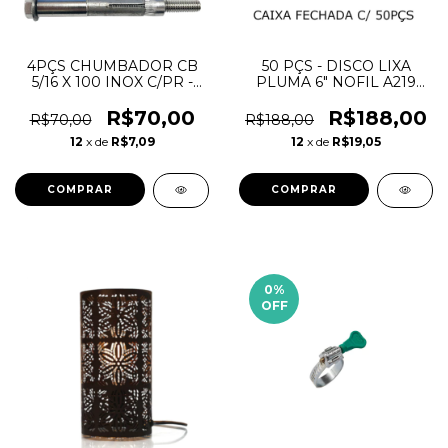
4PÇS CHUMBADOR CB
50 PÇS - DISCO LIXA
5/16 X 100 INOX C/PR -
PLUMA 6" NOFIL A219
FURO 1/2" PPA INOX
C220 152X0 - NORTON
R$70,00
R$188,00
R$70,00
R$188,00
12
x de
R$7,09
12
x de
R$19,05
0
%
OFF