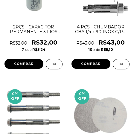
2PÇS - CAPACITOR
4 PÇS - CHUMBADOR
PERMANENTE 3 FIOS
CBA 1/4 x 90 INOX C/PR
3,0+4,5uF 250V
FURO 3/8" - ANCORA
VENTILADOR
R$32,00
R$43,00
R$32,00
R$43,00
7
x de
R$5,24
10
x de
R$5,10
0
%
0
%
OFF
OFF