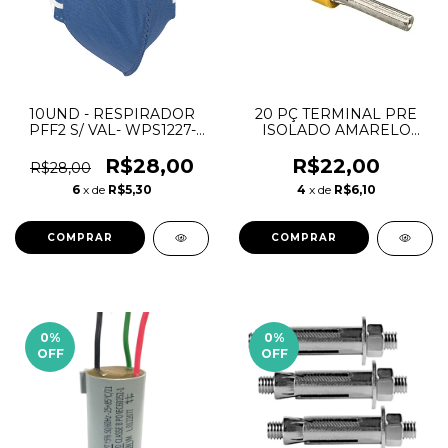
10UND - RESPIRADOR
20 PÇ TERMINAL PRE
PFF2 S/ VAL- WPS1227-
ISOLADO AMARELO
CA38504 - DELTAPLUS
PINO 4 A 6MM
R$28,00
R$22,00
R$28,00
6
x de
R$5,30
4
x de
R$6,10
0
%
0
%
OFF
OFF