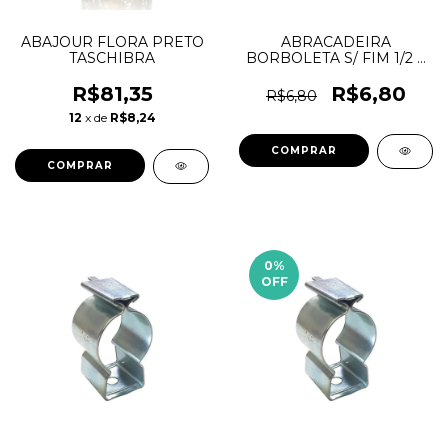
ABAJOUR FLORA PRETO
ABRACADEIRA
TASCHIBRA
BORBOLETA S/ FIM 1/2 X
3/4 9MM (13X19) - INCA
R$81,35
R$6,80
R$6,80
12
x de
R$8,24
0
%
OFF