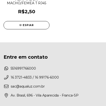
MACHO/FEMEA T RJ45
R$2,50
ESPIAR
Entre em contato
5516991766000
16 3721-4833 / 16 99176-6000
sac@aqualuz.com.br
Av. Brasil, 696 - Vila Aparecida - Franca-SP