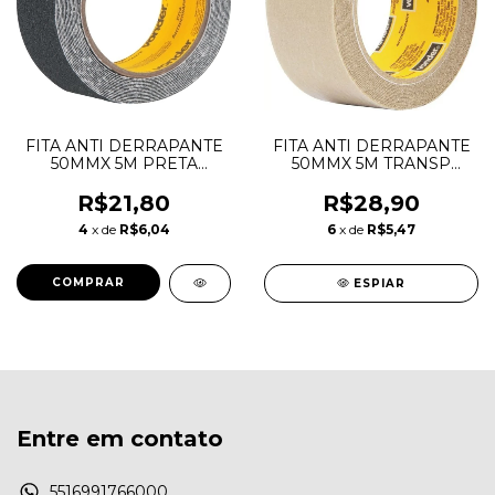
FITA ANTI DERRAPANTE
FITA ANTI DERRAPANTE
50MMX 5M PRETA
50MMX 5M TRANSP
VONDER
VONDER
R$21,80
R$28,90
4
x de
R$6,04
6
x de
R$5,47
ESPIAR
Entre em contato
5516991766000